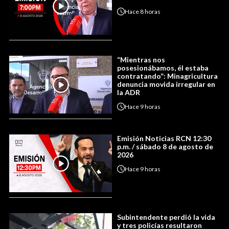
Hace
8 horas
“Mientras nos
posesionábamos, él estaba
contratando”: Minagricultura
denuncia movida irregular en
la ADR
Hace
9 horas
Emisión Noticias RCN 12:30
p.m. / sábado 8 de agosto de
2026
Hace
9 horas
Subintendente perdió la vida
y tres policías resultaron