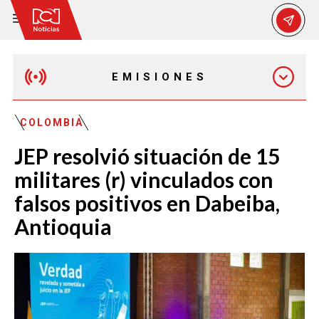
EMISIONES
MAÑANA EXPRESS
COLOMBIA
JEP resolvió situación de 15
EMISIÓN 12:30 PM
militares (r) vinculados con
falsos positivos en Dabeiba,
EMISIÓN 7:00 PM
Antioquia
EMISIÓN 11:30 PM