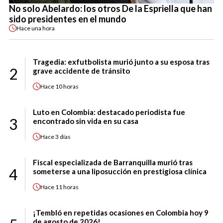
No solo Abelardo: los otros De la Espriella que han
sido presidentes en el mundo
Hace
una hora
Tragedia: exfutbolista murió junto a su esposa tras
2
grave accidente de tránsito
Hace
10 horas
Luto en Colombia: destacado periodista fue
3
encontrado sin vida en su casa
Hace
3 días
Fiscal especializada de Barranquilla murió tras
4
someterse a una liposucción en prestigiosa clínica
Hace
11 horas
¡Tembló en repetidas ocasiones en Colombia hoy 9
de agosto de 2026!