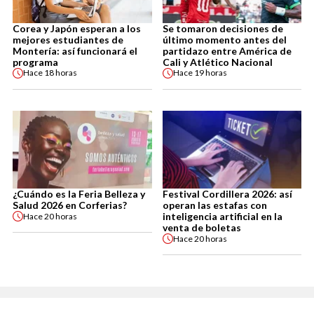
Corea y Japón esperan a los
Se tomaron decisiones de
mejores estudiantes de
último momento antes del
Montería: así funcionará el
partidazo entre América de
programa
Cali y Atlético Nacional
Hace
18 horas
Hace
19 horas
¿Cuándo es la Feria Belleza y
Festival Cordillera 2026: así
Salud 2026 en Corferias?
operan las estafas con
inteligencia artificial en la
Hace
20 horas
venta de boletas
Hace
20 horas