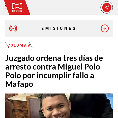
EMISIONES
MAÑANA EXPRESS
COLOMBIA
Juzgado ordena tres días de
EMISIÓN 12:30 PM
arresto contra Miguel Polo
Polo por incumplir fallo a
EMISIÓN 7:00 PM
Mafapo
EMISIÓN 11:30 PM