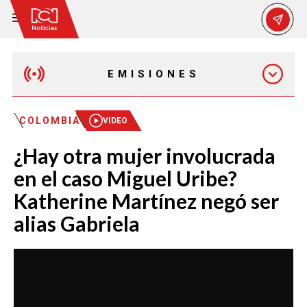
EMISIONES
MAÑANA EXPRESS
COLOMBIA
VIDEO
¿Hay otra mujer involucrada
EMISIÓN 12:30 PM
en el caso Miguel Uribe?
Katherine Martínez negó ser
EMISIÓN 7:00 PM
alias Gabriela
EMISIÓN 11:30 PM