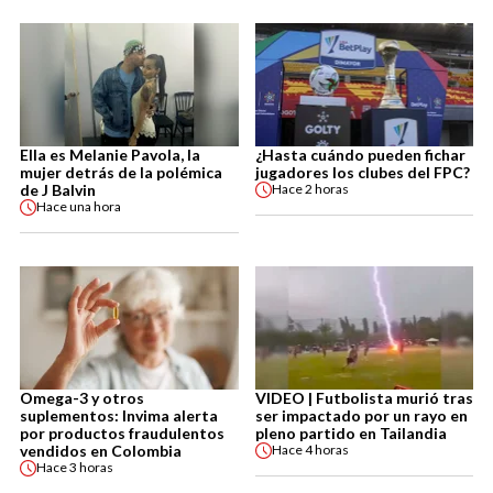
Ella es Melanie Pavola, la
¿Hasta cuándo pueden fichar
mujer detrás de la polémica
jugadores los clubes del FPC?
de J Balvin
Hace
2 horas
Hace
una hora
Omega-3 y otros
VIDEO | Futbolista murió tras
suplementos: Invima alerta
ser impactado por un rayo en
por productos fraudulentos
pleno partido en Tailandia
vendidos en Colombia
Hace
4 horas
Hace
3 horas