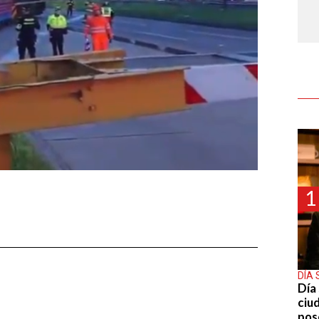
1
DÍA 
Día 
ciu
pos