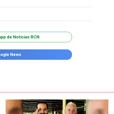
app de Noticias RCN
oogle News