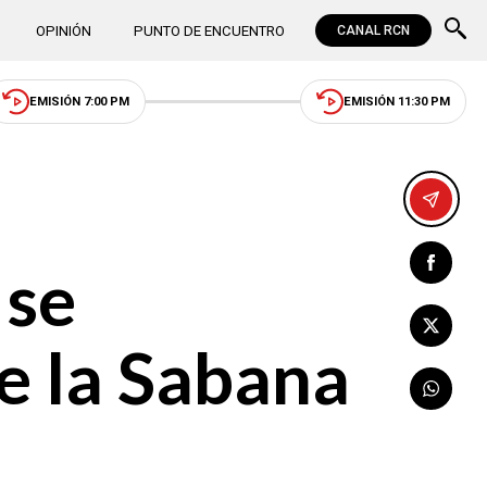
OPINIÓN
PUNTO DE ENCUENTRO
CANAL RCN
EMISIÓN 7:00 PM
EMISIÓN 11:30 PM
 se
de la Sabana