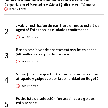
Cepeda en el Senado y Aida Quilcué en Cámara
Hace
12 horas
¿Habrá restricción de parrillero en moto este 7 de
2
agosto? Estas son las ciudades confirmadas
Hace
18 horas
Bancolombia vende apartamentos y lotes desde
3
$40 millones: así puede comprar
Hace
14 horas
Video | Hombre que hurtó una cadena de oro fue
4
atrapado y golpeado por la comunidad en Bogotá
Hace
12 horas
Futbolista de selección fue asesinado a golpes:
5
esto se sabe