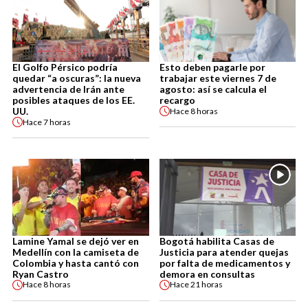
El Golfo Pérsico podría
Esto deben pagarle por
quedar “a oscuras”: la nueva
trabajar este viernes 7 de
advertencia de Irán ante
agosto: así se calcula el
posibles ataques de los EE.
recargo
UU.
Hace
8 horas
Hace
7 horas
Lamine Yamal se dejó ver en
Bogotá habilita Casas de
Medellín con la camiseta de
Justicia para atender quejas
Colombia y hasta cantó con
por falta de medicamentos y
Ryan Castro
demora en consultas
Hace
8 horas
Hace
21 horas