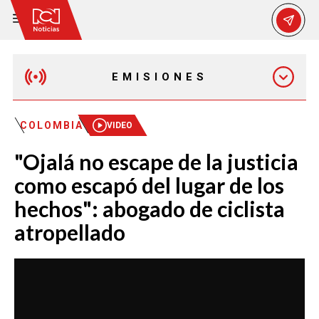
EMISIONES
MAÑANA EXPRESS
COLOMBIA
VIDEO
"Ojalá no escape de la justicia
EMISIÓN 12:30 PM
como escapó del lugar de los
hechos": abogado de ciclista
EMISIÓN 7:00 PM
atropellado
EMISIÓN 11:30 PM