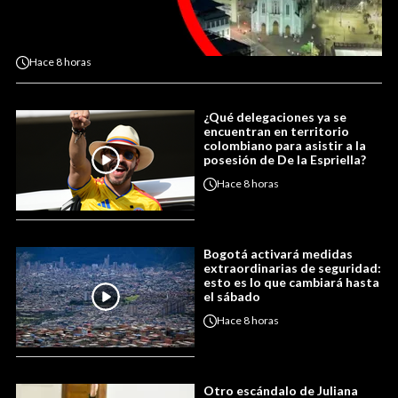
Hace
8 horas
¿Qué delegaciones ya se
encuentran en territorio
colombiano para asistir a la
posesión de De la Espriella?
Hace
8 horas
Bogotá activará medidas
extraordinarias de seguridad:
esto es lo que cambiará hasta
el sábado
Hace
8 horas
Otro escándalo de Juliana