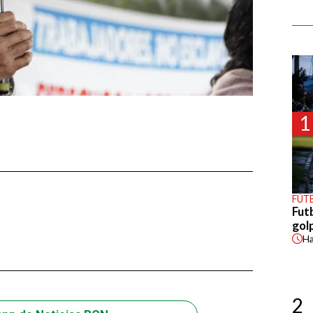
1
FÚT
Fut
gol
H
2