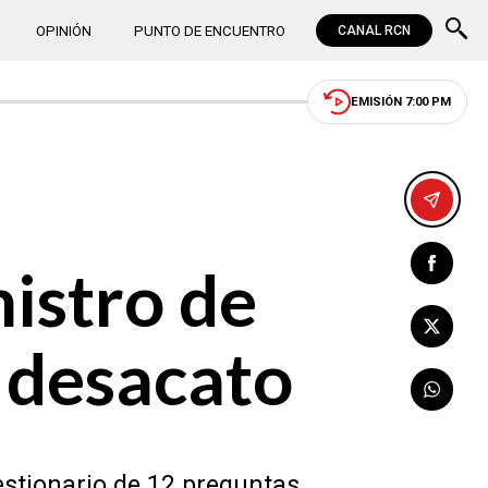
OPINIÓN
PUNTO DE ENCUENTRO
CANAL RCN
EMISIÓN 7:00 PM
nistro de
 desacato
stionario de 12 preguntas.