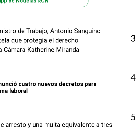
app de Noticias RCN
inistro de Trabajo, Antonio Sanguino
3
utela que protegía el derecho
la Cámara Katherine Miranda.
4
anunció cuatro nuevos decretos para
ma laboral
5
e arresto y una multa equivalente a tres