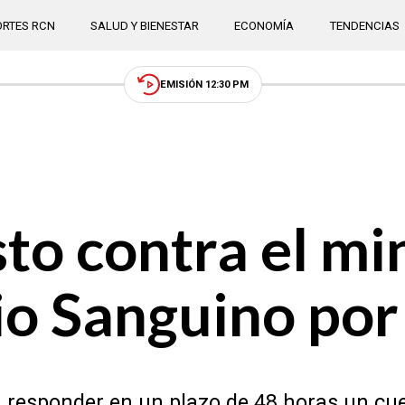
RTES RCN
SALUD Y BIENESTAR
ECONOMÍA
TENDENCIAS
EMISIÓN 12:30 PM
to contra el mi
io Sanguino por
a responder en un plazo de 48 horas un cue