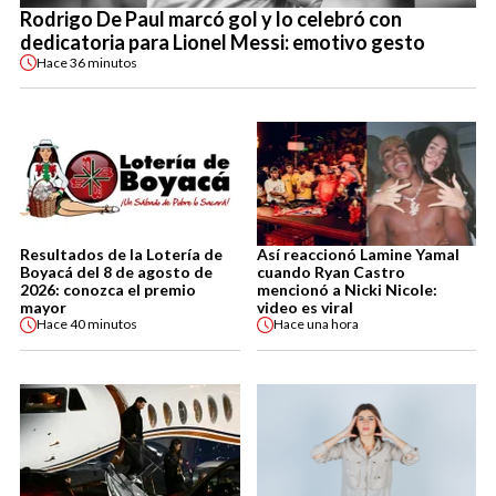
Rodrigo De Paul marcó gol y lo celebró con
dedicatoria para Lionel Messi: emotivo gesto
Hace
36 minutos
Resultados de la Lotería de
Así reaccionó Lamine Yamal
Boyacá del 8 de agosto de
cuando Ryan Castro
2026: conozca el premio
mencionó a Nicki Nicole:
mayor
video es viral
Hace
40 minutos
Hace
una hora