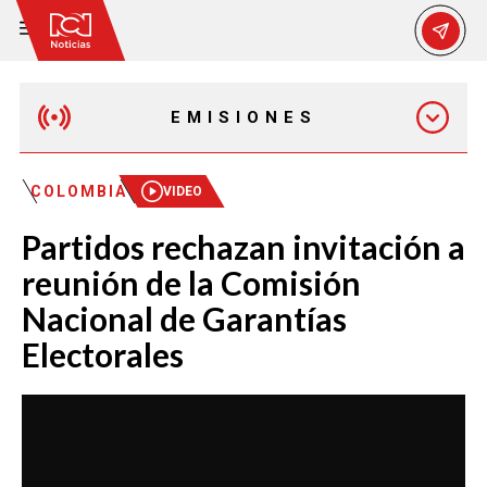
EMISIONES
EMISIÓN 12:30 PM
COLOMBIA
VIDEO
Partidos rechazan invitación a
EMISIÓN 7:00 PM
reunión de la Comisión
Nacional de Garantías
Electorales