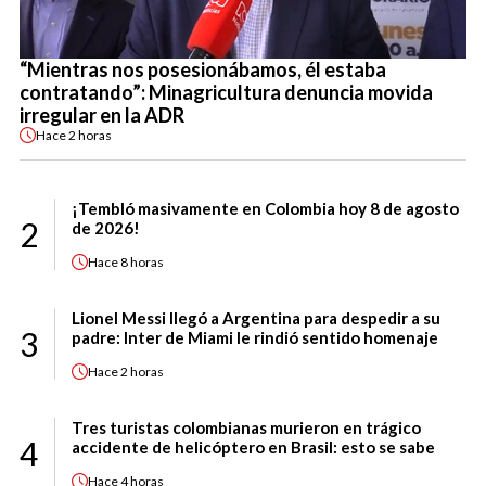
“Mientras nos posesionábamos, él estaba
contratando”: Minagricultura denuncia movida
irregular en la ADR
Hace
2 horas
¡Tembló masivamente en Colombia hoy 8 de agosto
2
de 2026!
Hace
8 horas
Lionel Messi llegó a Argentina para despedir a su
3
padre: Inter de Miami le rindió sentido homenaje
Hace
2 horas
Tres turistas colombianas murieron en trágico
4
accidente de helicóptero en Brasil: esto se sabe
Hace
4 horas