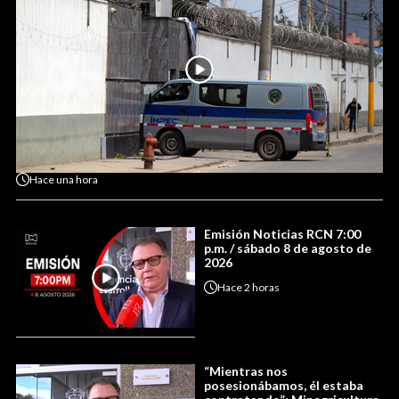
Hace
una hora
Emisión Noticias RCN 7:00
p.m. / sábado 8 de agosto de
2026
Hace
2 horas
“Mientras nos
posesionábamos, él estaba