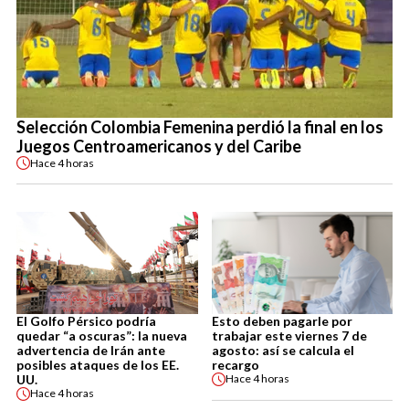
Selección Colombia Femenina perdió la final en los
Juegos Centroamericanos y del Caribe
Hace
4 horas
El Golfo Pérsico podría
Esto deben pagarle por
quedar “a oscuras”: la nueva
trabajar este viernes 7 de
advertencia de Irán ante
agosto: así se calcula el
posibles ataques de los EE.
recargo
UU.
Hace
4 horas
Hace
4 horas