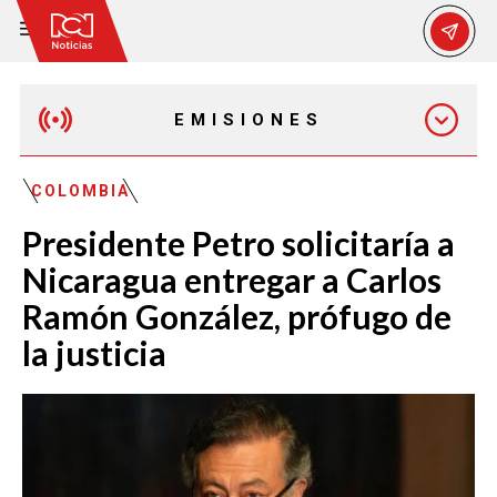
EMISIONES
MAÑANA EXPRESS
COLOMBIA
Presidente Petro solicitaría a
EMISIÓN 12:30 PM
Nicaragua entregar a Carlos
Ramón González, prófugo de
EMISIÓN 7:00 PM
la justicia
EMISIÓN 11:30 PM