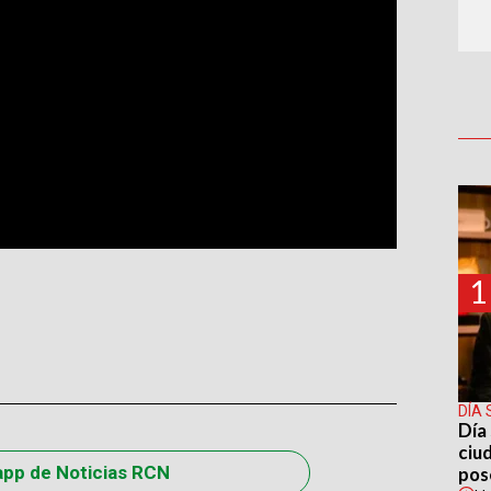
1
DÍA 
Día 
ciu
app de Noticias RCN
pos