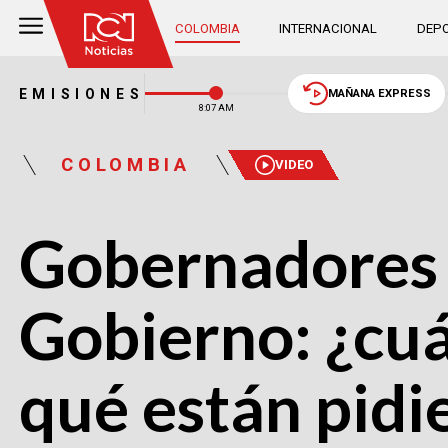
COLOMBIA
INTERNACIONAL
DEPO
EMISIONES
MAÑANA EXPRESS
8:07 AM
COLOMBIA
VIDEO
Gobernadores 
Gobierno: ¿cuá
qué están pidi