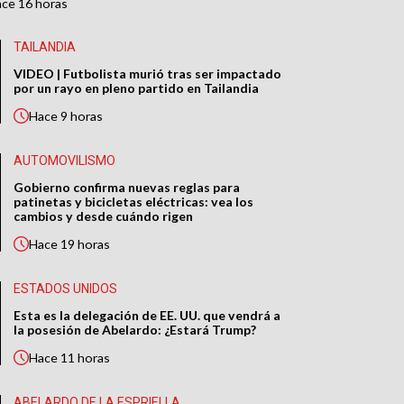
ace
16 horas
TAILANDIA
VIDEO | Futbolista murió tras ser impactado
por un rayo en pleno partido en Tailandia
Hace
9 horas
AUTOMOVILISMO
Gobierno confirma nuevas reglas para
patinetas y bicicletas eléctricas: vea los
cambios y desde cuándo rigen
Hace
19 horas
ESTADOS UNIDOS
Esta es la delegación de EE. UU. que vendrá a
la posesión de Abelardo: ¿Estará Trump?
Hace
11 horas
ABELARDO DE LA ESPRIELLA