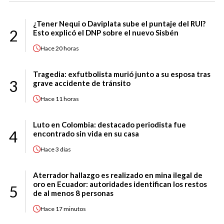
¿Tener Nequi o Daviplata sube el puntaje del RUI?
2
Esto explicó el DNP sobre el nuevo Sisbén
Hace
20 horas
Tragedia: exfutbolista murió junto a su esposa tras
3
grave accidente de tránsito
Hace
11 horas
Luto en Colombia: destacado periodista fue
4
encontrado sin vida en su casa
Hace
3 días
Aterrador hallazgo es realizado en mina ilegal de
oro en Ecuador: autoridades identifican los restos
5
de al menos 8 personas
Hace
17 minutos