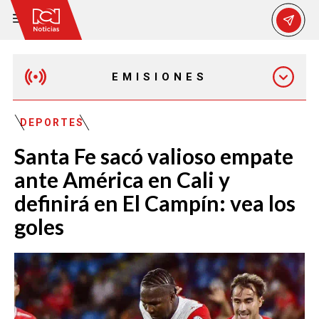
EMISIONES
MAÑANA EXPRESS
DEPORTES
Santa Fe sacó valioso empate
EMISIÓN 12:30 PM
ante América en Cali y
definirá en El Campín: vea los
EMISIÓN 7:00 PM
goles
EMISIÓN 11:30 PM