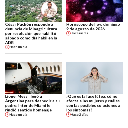
César Pachón responde a
Horóscopo de hoy: domingo
denuncia de Minagricultura
9 de agosto de 2026
por resolución que habilitó
Hace
un día
sábado como día hábil en la
ADR
Hace
un día
Lionel Messi llegó a
¿Qué es la fase lútea, cómo
Argentina para despedir a su
afecta a las mujeres y cuáles
padre: Inter de Miami le
son las posibles soluciones a
rindió sentido homenaje
los síntomas?
Hace
un día
Hace
2 días