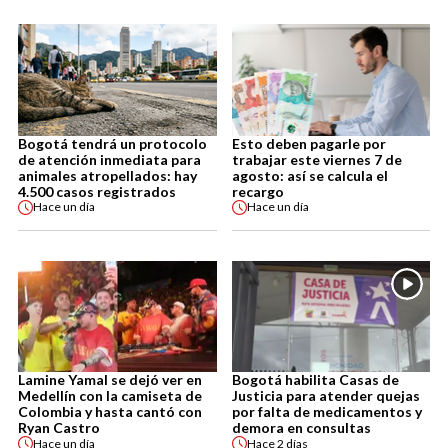
Bogotá tendrá un protocolo
Esto deben pagarle por
de atención inmediata para
trabajar este viernes 7 de
animales atropellados: hay
agosto: así se calcula el
4.500 casos registrados
recargo
Hace
un día
Hace
un día
Lamine Yamal se dejó ver en
Bogotá habilita Casas de
Medellín con la camiseta de
Justicia para atender quejas
Colombia y hasta cantó con
por falta de medicamentos y
Ryan Castro
demora en consultas
Hace
un día
Hace
2 días