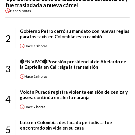
fue trasladada a nueva cárcel
Hace
9 horas
Gobierno Petro cerró su mandato con nuevas reglas
2
para los taxis en Colombia: esto cambió
Hace
10 horas
🔴EN VIVO🔴Posesión presidencial de Abelardo de
3
la Espriella en Cali: siga la transmisión
Hace
16 horas
Volcán Puracé registra violenta emisión de ceniza y
4
gases: continúa en alerta naranja
Hace
7 horas
Luto en Colombia: destacado periodista fue
5
encontrado sin vida en su casa