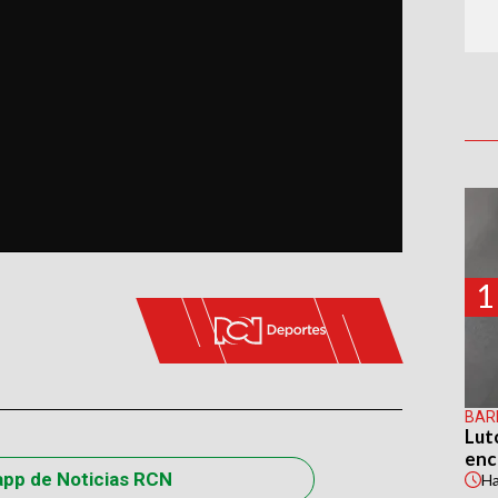
1
BAR
Lut
enc
app de Noticias RCN
H