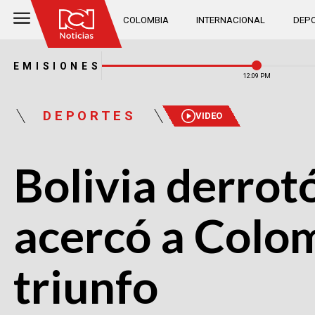
COLOMBIA
INTERNACIONAL
DEPO
EMISIONES
12:09 PM
DEPORTES
VIDEO
Bolivia derrotó
acercó a Colom
triunfo