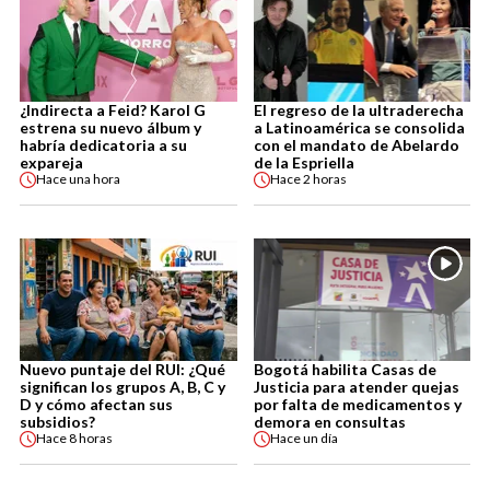
¿Indirecta a Feid? Karol G
El regreso de la ultraderecha
estrena su nuevo álbum y
a Latinoamérica se consolida
habría dedicatoria a su
con el mandato de Abelardo
expareja
de la Espriella
Hace
una hora
Hace
2 horas
Nuevo puntaje del RUI: ¿Qué
Bogotá habilita Casas de
significan los grupos A, B, C y
Justicia para atender quejas
D y cómo afectan sus
por falta de medicamentos y
subsidios?
demora en consultas
Hace
8 horas
Hace
un día