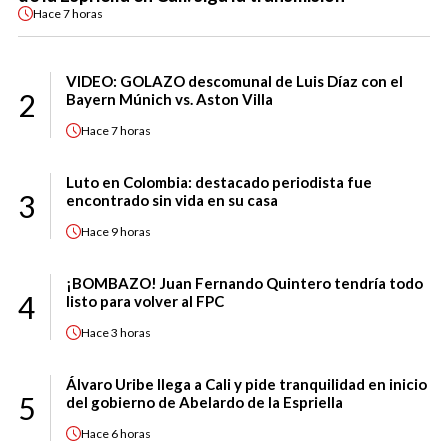
Hace
7 horas
VIDEO: GOLAZO descomunal de Luis Díaz con el
2
Bayern Múnich vs. Aston Villa
Hace
7 horas
Luto en Colombia: destacado periodista fue
3
encontrado sin vida en su casa
Hace
9 horas
¡BOMBAZO! Juan Fernando Quintero tendría todo
4
listo para volver al FPC
Hace
3 horas
Álvaro Uribe llega a Cali y pide tranquilidad en inicio
5
del gobierno de Abelardo de la Espriella
Hace
6 horas