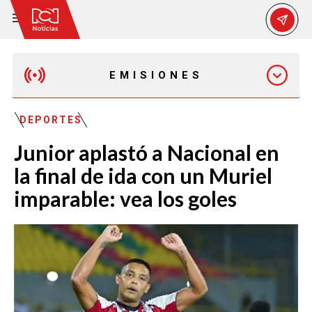
EMISIONES
MAÑANA EXPRESS
DEPORTES
Junior aplastó a Nacional en
EMISIÓN 12:30 PM
la final de ida con un Muriel
imparable: vea los goles
EMISIÓN 7:00 PM
EMISIÓN 11:30 PM