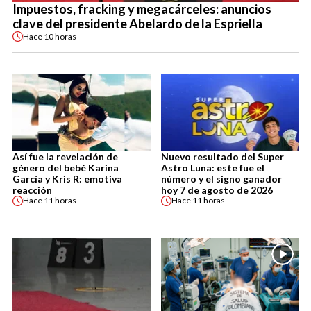
Impuestos, fracking y megacárceles: anuncios
clave del presidente Abelardo de la Espriella
Hace
10 horas
Así fue la revelación de
Nuevo resultado del Super
género del bebé Karina
Astro Luna: este fue el
García y Kris R: emotiva
número y el signo ganador
reacción
hoy 7 de agosto de 2026
Hace
11 horas
Hace
11 horas