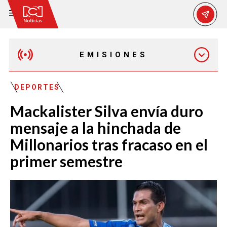
EMISIONES
EMISIÓN 12:30 PM
DEPORTES
Mackalister Silva envía duro
EMISIÓN 7:00 PM
mensaje a la hinchada de
Millonarios tras fracaso en el
primer semestre