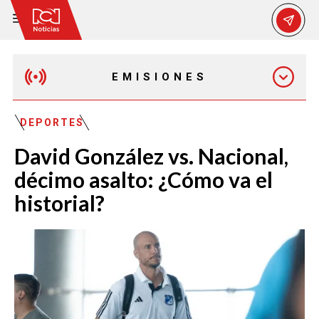
EMISIONES
EMISIÓN 12:30 PM
DEPORTES
David González vs. Nacional,
EMISIÓN 7:00 PM
décimo asalto: ¿Cómo va el
historial?