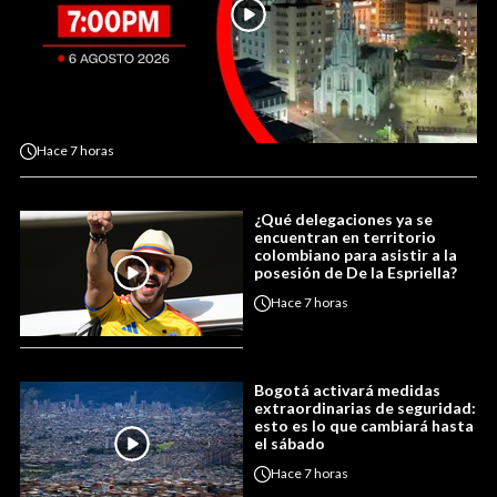
Hace
7 horas
¿Qué delegaciones ya se
encuentran en territorio
colombiano para asistir a la
posesión de De la Espriella?
Hace
7 horas
Bogotá activará medidas
extraordinarias de seguridad:
esto es lo que cambiará hasta
el sábado
Hace
7 horas