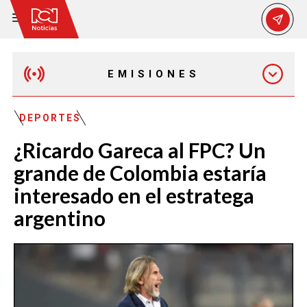
EMISIONES
MAÑANA EXPRESS
DEPORTES
¿Ricardo Gareca al FPC? Un
EMISIÓN 12:30 PM
grande de Colombia estaría
interesado en el estratega
EMISIÓN 7:00 PM
argentino
EMISIÓN 11:30 PM