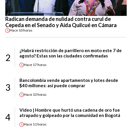
Radican demanda de nulidad contra curul de
Cepeda en el Senado y Aida Quilcué en Cámara
Hace
10 horas
¿Habrá restricción de parrillero en moto este 7 de
2
agosto? Estas son las ciudades confirmadas
Hace
17 horas
Bancolombia vende apartamentos y lotes desde
3
$40 millones: así puede comprar
Hace
13 horas
Video | Hombre que hurtó una cadena de oro fue
4
atrapado y golpeado por la comunidad en Bogotá
Hace
11 horas