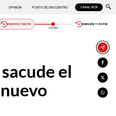
OPINIÓN
PUNTO DE ENCUENTRO
CANAL RCN
EMISIÓN 7:00 PM
EMISIÓN 11:30 PM
2:24 AM
 sacude el
u nuevo