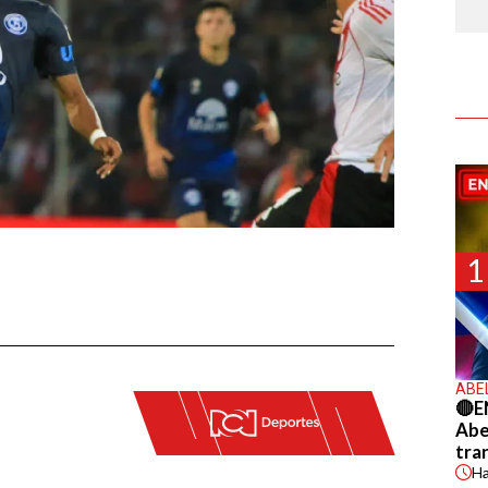
1
ABE
🔴E
Abel
tra
H