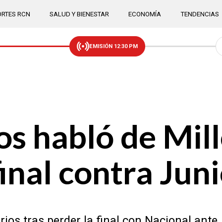
RTES RCN
SALUD Y BIENESTAR
ECONOMÍA
TENDENCIAS
EMISIÓN 12:30 PM
s habló de Mil
final contra Jun
ios tras perder la final con Nacional ante 