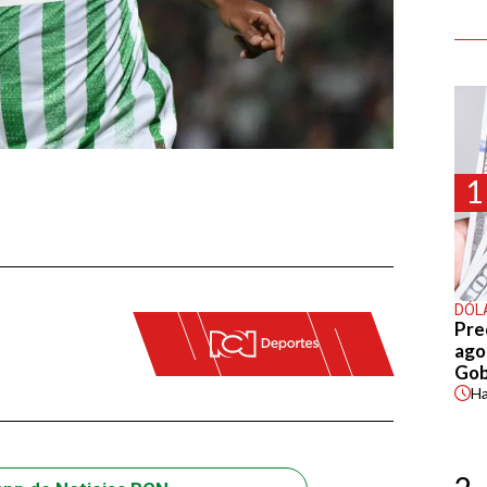
1
DÓL
Pre
agos
Gob
H