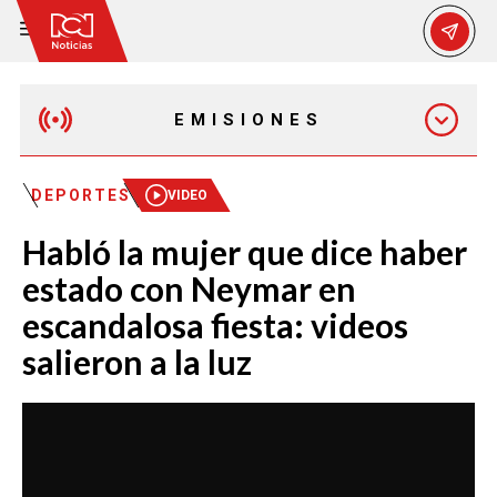
EMISIONES
MAÑANA EXPRESS
DEPORTES
VIDEO
Habló la mujer que dice haber
EMISIÓN 12:30 PM
estado con Neymar en
escandalosa fiesta: videos
EMISIÓN 7:00 PM
salieron a la luz
EMISIÓN 11:30 PM