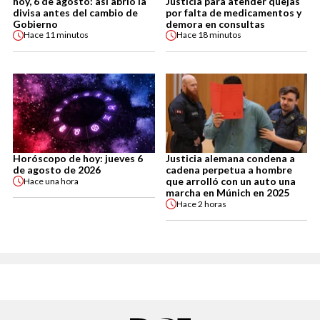
hoy, 6 de agosto: así abrió la
Justicia para atender quejas
divisa antes del cambio de
por falta de medicamentos y
Gobierno
demora en consultas
Hace
11 minutos
Hace
18 minutos
Horóscopo de hoy: jueves 6
Justicia alemana condena a
de agosto de 2026
cadena perpetua a hombre
que arrolló con un auto una
Hace
una hora
marcha en Múnich en 2025
Hace
2 horas