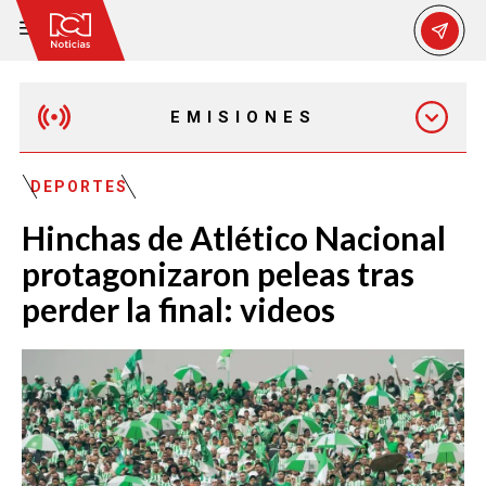
EMISIONES
MAÑANA EXPRESS
DEPORTES
Hinchas de Atlético Nacional
EMISIÓN 12:30 PM
protagonizaron peleas tras
perder la final: videos
EMISIÓN 7:00 PM
EMISIÓN 11:30 PM