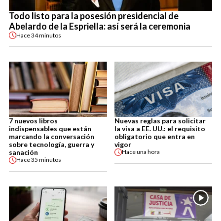
Todo listo para la posesión presidencial de
Abelardo de la Espriella: así será la ceremonia
Hace
34 minutos
7 nuevos libros
Nuevas reglas para solicitar
indispensables que están
la visa a EE. UU.: el requisito
marcando la conversación
obligatorio que entra en
sobre tecnología, guerra y
vigor
sanación
Hace
una hora
Hace
35 minutos