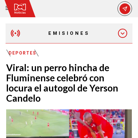
EMISIONES
MAÑANA EXPRESS
DEPORTES
Viral: un perro hincha de
EMISIÓN 12:30 PM
Fluminense celebró con
locura el autogol de Yerson
EMISIÓN 7:00 PM
Candelo
EMISIÓN 11:30 PM