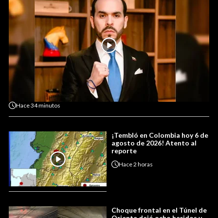
Hace
34 minutos
¡Tembló en Colombia hoy 6 de
agosto de 2026! Atento al
reporte
Hace
2 horas
Choque frontal en el Túnel de
Oriente dejó ocho heridos y