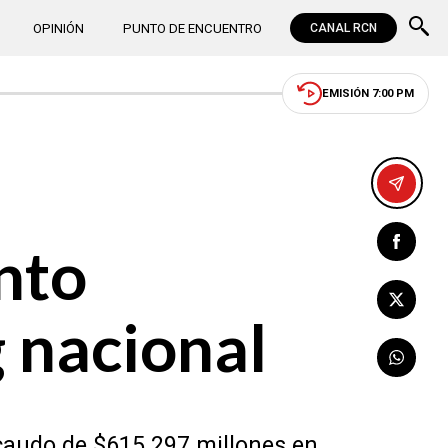
OPINIÓN
PUNTO DE ENCUENTRO
CANAL RCN
EMISIÓN 7:00 PM
nto
g nacional
ecaudo de $615.297 millones en