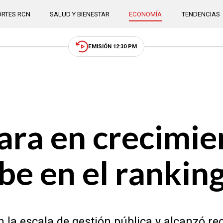
RTES RCN
SALUD Y BIENESTAR
ECONOMÍA
TENDENCIAS
EMISIÓN 12:30 PM
ara en crecimie
be en el rankin
 la escala de gestión pública y alcanzó r