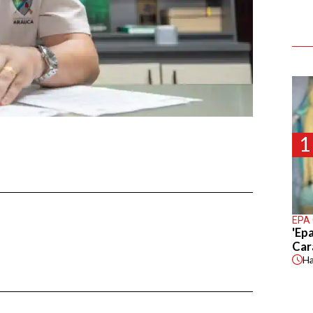
1
EPA
'Epa
Car
H