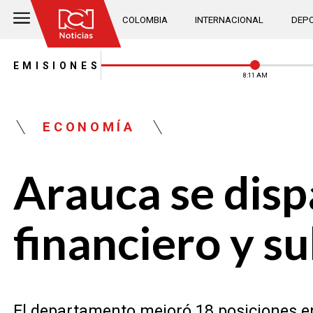
COLOMBIA
INTERNACIONAL
DEPO
EMISIONES
8:11 AM
ECONOMÍA
Arauca se disp
financiero y su
El departamento mejoró 18 posiciones en