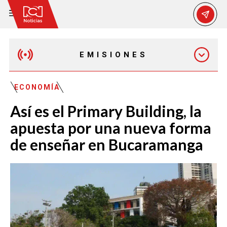
EMISIONES
MAÑANA EXPRESS
ECONOMÍA
Así es el Primary Building, la
EMISIÓN 12:30 PM
apuesta por una nueva forma
de enseñar en Bucaramanga
EMISIÓN 7:00 PM
EMISIÓN 11:30 PM