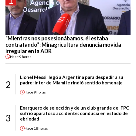
1
“Mientras nos posesionábamos, él estaba
contratando”: Minagricultura denuncia movida
irregular en la ADR
Hace
9 horas
Lionel Messi llegó a Argentina para despedir a su
2
padre: Inter de Miami le rindió sentido homenaje
Hace
9 horas
Exarquero de selección y de un club grande del FPC
sufrió aparatoso accidente: conducía en estado de
3
ebriedad
Hace
18 horas