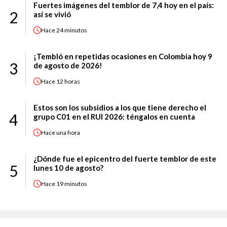
Fuertes imágenes del temblor de 7,4 hoy en el país:
2
así se vivió
Hace
24 minutos
¡Tembló en repetidas ocasiones en Colombia hoy 9
3
de agosto de 2026!
Hace
12 horas
Estos son los subsidios a los que tiene derecho el
4
grupo C01 en el RUI 2026: téngalos en cuenta
Hace
una hora
¿Dónde fue el epicentro del fuerte temblor de este
5
lunes 10 de agosto?
Hace
19 minutos