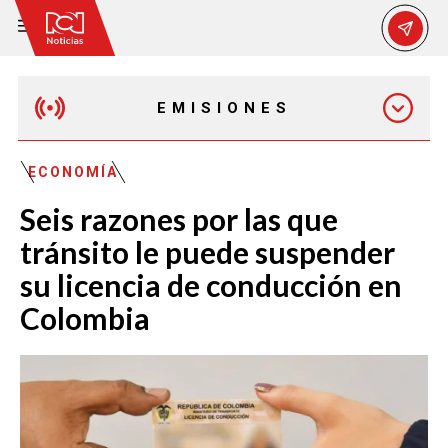
EMISIONES
MAÑANA EXPRESS
ECONOMÍA
Seis razones por las que
EMISIÓN 12:30 PM
tránsito le puede suspender
su licencia de conducción en
EMISIÓN 7:00 PM
Colombia
EMISIÓN 11:30 PM