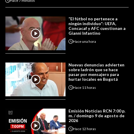
Hace
7 minutos
“El fútbol no pertenece a
ningún individuo”: UEFA,
Concacaf y AFC cuestionan a
Gianni Infantino
Hace
una hora
Nuevas denuncias advierten
sobre ladrón que se hace
pasar por mensajero para
hurtar locales en Bogotá
Hace
11 horas
Emisión Noticias RCN 7:00 p.
m. / domingo 9 de agosto de
2026
Hace
12 horas