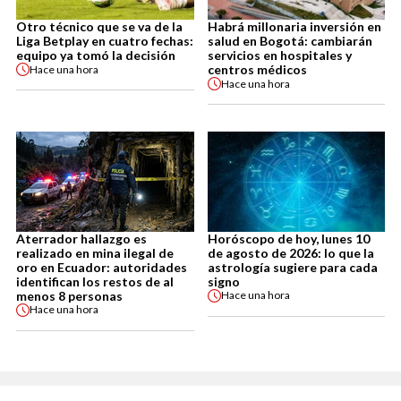
Otro técnico que se va de la
Habrá millonaria inversión en
Liga Betplay en cuatro fechas:
salud en Bogotá: cambiarán
equipo ya tomó la decisión
servicios en hospitales y
centros médicos
Hace
una hora
Hace
una hora
Aterrador hallazgo es
Horóscopo de hoy, lunes 10
realizado en mina ilegal de
de agosto de 2026: lo que la
oro en Ecuador: autoridades
astrología sugiere para cada
identifican los restos de al
signo
menos 8 personas
Hace
una hora
Hace
una hora