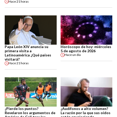
Hace
21 horas
Papa León XIV anuncia su
Horóscopo de hoy: miércoles
primera visita a
5 de agosto de 2026
Latinoamérica ¿Qué países
Hace
un día
visitará?
Hace
21 horas
¿Pierde los puntos?
¿Audífonos a alto volumen?
Revelaron los argumentos de
La razón por la que sus oídos
América de Cali tras las
están envejeciendo