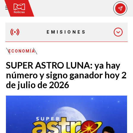
EMISIONES
MAÑANA EXPRESS
ECONOMÍA
SUPER ASTRO LUNA: ya hay
EMISIÓN 12:30 PM
número y signo ganador hoy 2
de julio de 2026
EMISIÓN 7:00 PM
EMISIÓN 11:30 PM