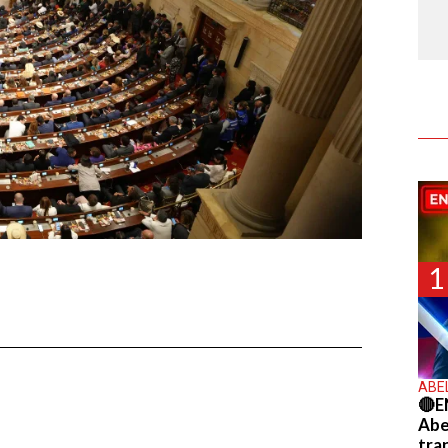
1
ABE
🔴E
Abel
tra