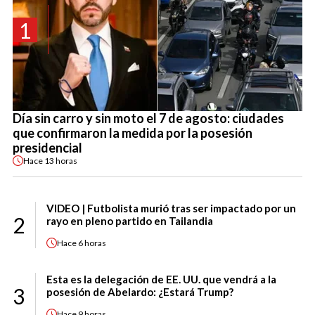
1
Día sin carro y sin moto el 7 de agosto: ciudades
que confirmaron la medida por la posesión
presidencial
Hace
13 horas
VIDEO | Futbolista murió tras ser impactado por un
2
rayo en pleno partido en Tailandia
Hace
6 horas
Esta es la delegación de EE. UU. que vendrá a la
3
posesión de Abelardo: ¿Estará Trump?
Hace
9 horas