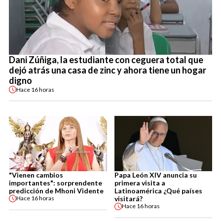
Dani Zúñiga, la estudiante con ceguera total que
dejó atrás una casa de zinc y ahora tiene un hogar
digno
Hace
16 horas
"Vienen cambios
Papa León XIV anuncia su
importantes": sorprendente
primera visita a
predicción de Mhoni Vidente
Latinoamérica ¿Qué países
visitará?
Hace
16 horas
Hace
16 horas