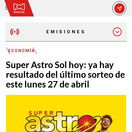
EMISIONES
MAÑANA EXPRESS
ECONOMÍA
Super Astro Sol hoy: ya hay
EMISIÓN 12:30 PM
resultado del último sorteo de
este lunes 27 de abril
EMISIÓN 7:00 PM
EMISIÓN 11:30 PM