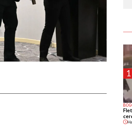
1
BOG
Flet
cer
H