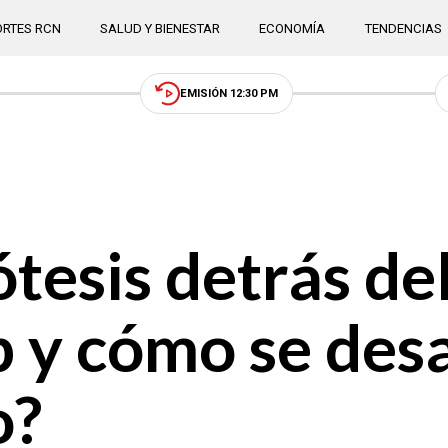
RTES RCN
SALUD Y BIENESTAR
ECONOMÍA
TENDENCIAS
EMISIÓN 12:30 PM
ótesis detrás de
 y cómo se desa
o?