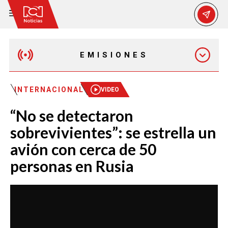
EMISIONES
EMISIÓN 12:30 PM
INTERNACIONAL
VIDEO
“No se detectaron
EMISIÓN 7:00 PM
sobrevivientes”: se estrella un
avión con cerca de 50
personas en Rusia