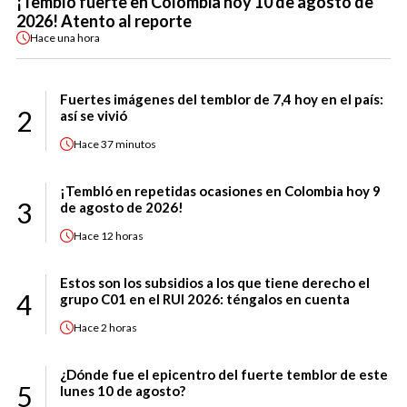
¡Tembló fuerte en Colombia hoy 10 de agosto de
2026! Atento al reporte
Hace
una hora
Fuertes imágenes del temblor de 7,4 hoy en el país:
2
así se vivió
Hace
37 minutos
¡Tembló en repetidas ocasiones en Colombia hoy 9
3
de agosto de 2026!
Hace
12 horas
Estos son los subsidios a los que tiene derecho el
4
grupo C01 en el RUI 2026: téngalos en cuenta
Hace
2 horas
¿Dónde fue el epicentro del fuerte temblor de este
5
lunes 10 de agosto?