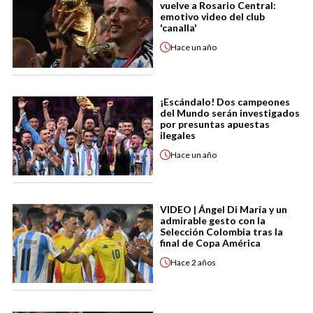
vuelve a Rosario Central:
emotivo video del club
'canalla'
Hace
un año
¡Escándalo! Dos campeones
del Mundo serán investigados
por presuntas apuestas
ilegales
Hace
un año
VIDEO | Ángel Di María y un
admirable gesto con la
Selección Colombia tras la
final de Copa América
Hace
2 años