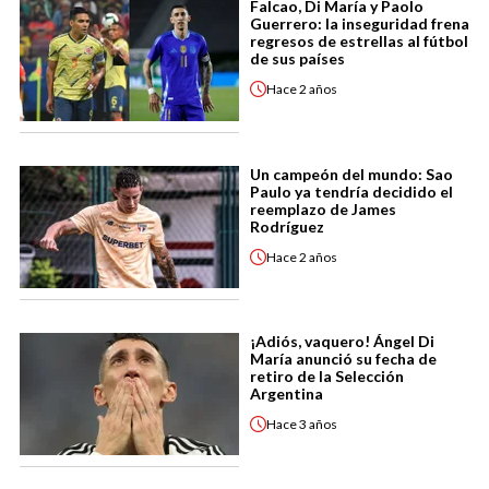
Falcao, Di María y Paolo
Guerrero: la inseguridad frena
regresos de estrellas al fútbol
de sus países
Hace
2 años
Un campeón del mundo: Sao
Paulo ya tendría decidido el
reemplazo de James
Rodríguez
Hace
2 años
¡Adiós, vaquero! Ángel Di
María anunció su fecha de
retiro de la Selección
Argentina
Hace
3 años