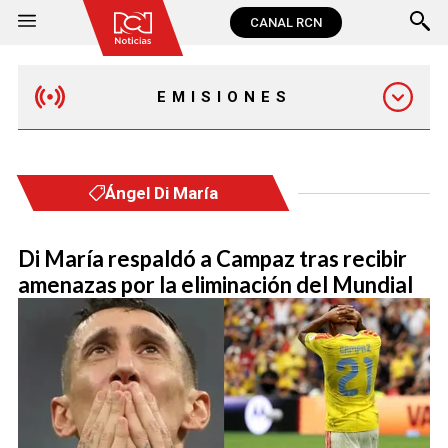
CANAL RCN
EMISIONES
MAÑANA EXPRESS
Ángel Di María
EMISIÓN 12:30 PM
Di María respaldó a Campaz tras recibir
amenazas por la eliminación del Mundial
EMISIÓN 7:00 PM
EMISIÓN 11:30 PM