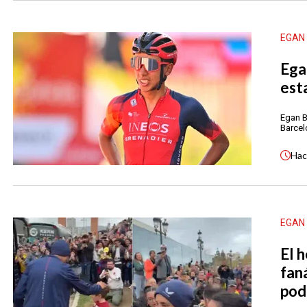
EGAN
Ega
est
Egan B
Barcel
Ha
EGAN
El 
fan
pod