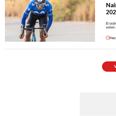
Nai
202
El cic
volvió 
Ha