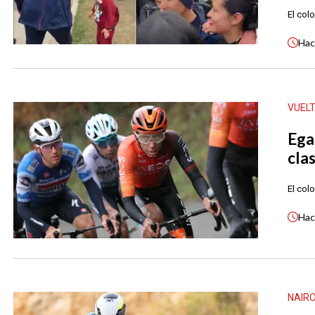
El colo
Ha
VUEL
Egan
clas
El col
Ha
NAIR