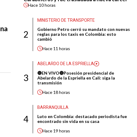
Hace
10 horas
MINISTERIO DE TRANSPORTE
ona
Gobierno Petro cerró su mandato con nuevas
2
reglas para los taxis en Colombia: esto
cambió
Hace
11 horas
ABELARDO DE LA ESPRIELLA
🔴EN VIVO🔴Posesión presidencial de
3
Abelardo de la Espriella en Cali: siga la
transmisión
Hace
18 horas
BARRANQUILLA
4
Luto en Colombia: destacado periodista fue
encontrado sin vida en su casa
Hace
19 horas