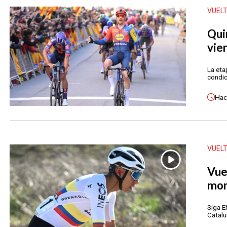
VUEL
Qui
vie
La eta
condic
Ha
VUEL
Vue
mom
Siga E
Catalu