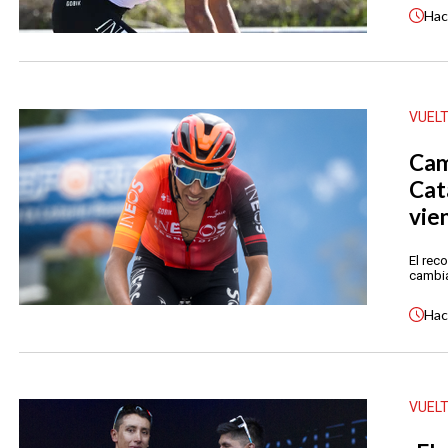
Ha
VUEL
Cam
Cat
vie
El rec
cambia
Ha
VUEL