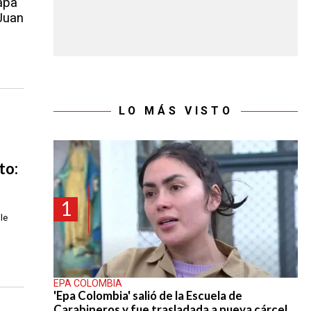
apa
 Juan
LO MÁS VISTO
to:
1
le
EPA COLOMBIA
'Epa Colombia' salió de la Escuela de
Carabineros y fue trasladada a nueva cárcel