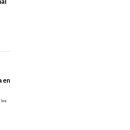
nal
a en
 los