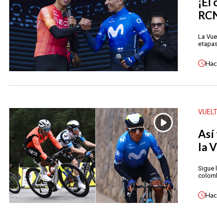
¡El
RCN
La Vue
etapas
Ha
VUEL
Así
la 
Sigue 
colomb
Ha