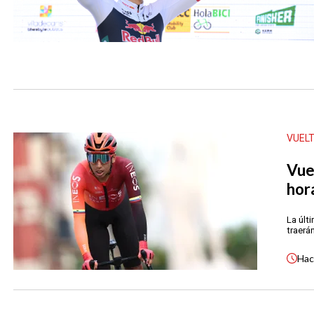
VUEL
Vue
hor
La últ
traerá
Ha