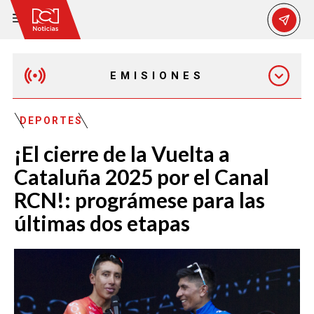
EMISIONES
MAÑANA EXPRESS
DEPORTES
¡El cierre de la Vuelta a
EMISIÓN 12:30 PM
Cataluña 2025 por el Canal
RCN!: prográmese para las
EMISIÓN 7:00 PM
últimas dos etapas
EMISIÓN 11:30 PM