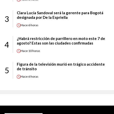
Clara Lucía Sandoval será la gerente para Bogotá
3
designada por De la Espriella
Hace
6 horas
¿Habrá restricción de parrillero en moto este 7 de
4
agosto? Estas son las ciudades confirmadas
Hace
10 horas
Figura de la televisión murió en trágico accidente
5
de tránsito
Hace
6 horas