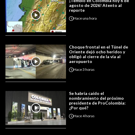
¡Tembló en Colombia hoy 6 de
agosto de 2026! Atento al
reporte
Hace
una hora
Choque frontal en el Túnel de
Oriente dejó ocho heridos y
obligó al cierre de la vía al
aeropuerto
Hace
3 horas
Se habría caído el
nombramiento del próximo
presidente de ProColombia:
¿Por qué?
Hace
4 horas