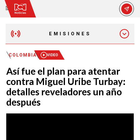
EMISIONES
MAÑANA EXPRESS
COLOMBIA
VIDEO
Así fue el plan para atentar
EMISIÓN 12:30 PM
contra Miguel Uribe Turbay:
detalles reveladores un año
EMISIÓN 7:00 PM
después
EMISIÓN 11:30 PM