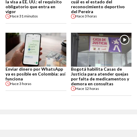
la visa a EE. UU.: el requisito
cuál es el estado del
obligatorio que entra en
reconocimiento deportivo
vigor
del Pereira
Hace
31 minutos
Hace
3 horas
Enviar dinero por WhatsApp
Bogotá habilita Casas de
ya es posible en Colombia: así
Justicia para atender quejas
funciona
por falta de medicamentos y
demora en consultas
Hace
3 horas
Hace
12 horas