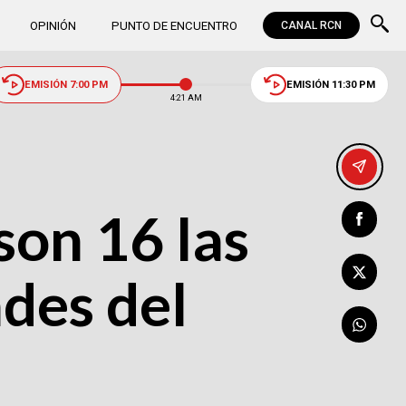
OPINIÓN
PUNTO DE ENCUENTRO
CANAL RCN
EMISIÓN 7:00 PM
EMISIÓN 11:30 PM
4:21 AM
son 16 las
ades del