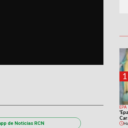
1
EPA
'Epa
Car
app de Noticias RCN
H