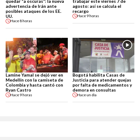
quedar “a oscuras”: la nueva
trabajar este viernes 7 de
advertencia de Irán ante
agosto: así se calcula el
posibles ataques de los EE.
recargo
UU.
Hace
9 horas
Hace
8 horas
Lamine Yamal se dejó ver en
Bogotá habilita Casas de
Medellín con la camiseta de
Justicia para atender quejas
Colombia y hasta cantó con
por falta de medicamentos y
Ryan Castro
demora en consultas
Hace
9 horas
Hace
un día