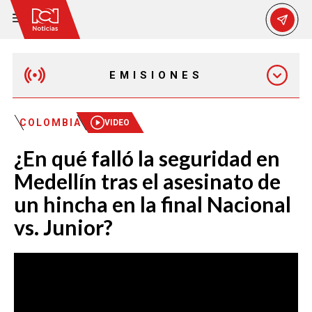
EMISIONES
MAÑANA EXPRESS
COLOMBIA
VIDEO
¿En qué falló la seguridad en
EMISIÓN 12:30 PM
Medellín tras el asesinato de
un hincha en la final Nacional
EMISIÓN 7:00 PM
vs. Junior?
EMISIÓN 11:30 PM