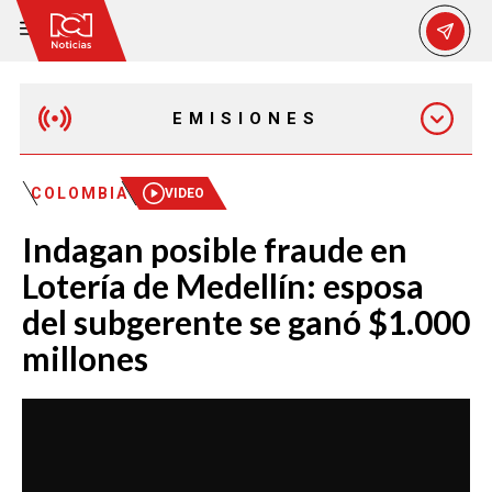
EMISIONES
MAÑANA EXPRESS
COLOMBIA
VIDEO
Indagan posible fraude en
EMISIÓN 12:30 PM
Lotería de Medellín: esposa
del subgerente se ganó $1.000
EMISIÓN 7:00 PM
millones
EMISIÓN 11:30 PM