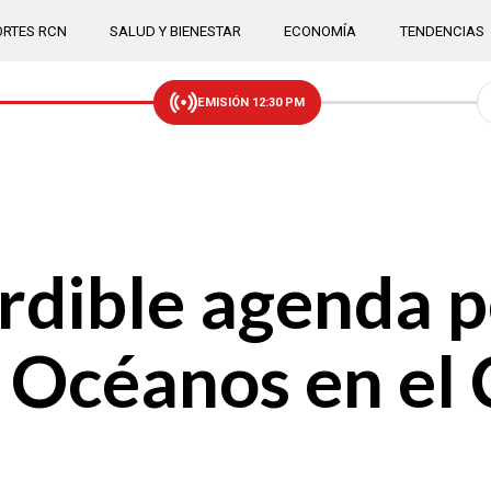
RTES RCN
SALUD Y BIENESTAR
ECONOMÍA
TENDENCIAS
EMISIÓN 12:30 PM
erdible agenda p
 Océanos en el C