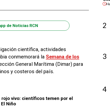
H
2
app de Noticias RCN
ación científica, actividades
3
ombia conmemorará la
Semana de los
irección General Marítima (Dimar) para
inos y costeros del país.
4
 rojo vivo: científicos temen por el
 El Niño