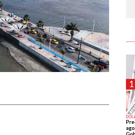
1
DÓL
Pre
agos
Gob