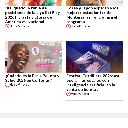
¡Así quedó la tabla de
Corea y Japón esperan a los
posiciones de la Liga BetPlay
mejores estudiantes de
2026 II tras la victoria de
Montería: así funcionará el
América vs. Nacional!
programa
Hace
5 horas
Hace
8 horas
¿Cuándo es la Feria Belleza y
Festival Cordillera 2026: así
Salud 2026 en Corferias?
operan las estafas con
inteligencia artificial en la
Hace
9 horas
venta de boletas
Hace
9 horas