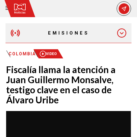
EMISIONES
MAÑANA EXPRESS
COLOMBIA
VIDEO
Fiscalía llama la atención a
EMISIÓN 12:30 PM
Juan Guillermo Monsalve,
testigo clave en el caso de
EMISIÓN 7:00 PM
Álvaro Uribe
EMISIÓN 11:30 PM