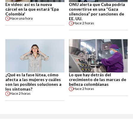
En video: así es la nueva
ONU alerta que Cuba podría
cárcel en la que estará 'Epa
convertirse en una “Gaza
Colombia'
silenciosa” por sanciones de
EE. UU.
Hace
una hora
Hace
2 horas
¿Qué es la fase lútea, cómo
Lo que hay detrás del
afecta a las mujeres y cuáles
crecimiento de las marcas de
son las posibles soluciones a
belleza colombianas
los síntomas?
Hace
2 horas
Hace
2 horas