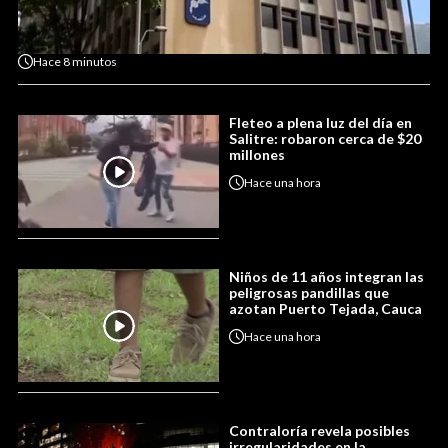
Hace
8 minutos
Fleteo a plena luz del día en
Salitre: robaron cerca de $20
millones
Hace
una hora
Niños de 11 años integran las
peligrosas pandillas que
azotan Puerto Tejada, Cauca
Hace
una hora
Contraloría revela posibles
irregularidades en la