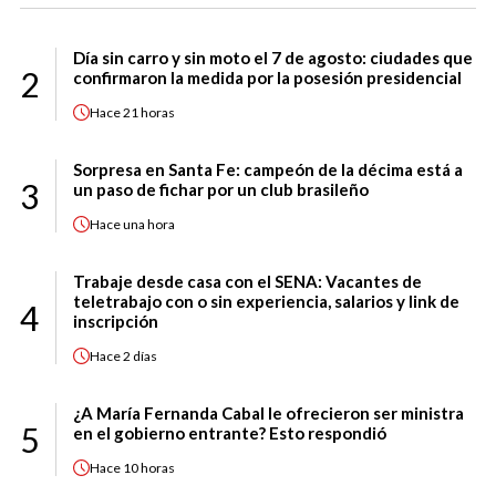
Día sin carro y sin moto el 7 de agosto: ciudades que
2
confirmaron la medida por la posesión presidencial
Hace
21 horas
Sorpresa en Santa Fe: campeón de la décima está a
3
un paso de fichar por un club brasileño
Hace
una hora
Trabaje desde casa con el SENA: Vacantes de
teletrabajo con o sin experiencia, salarios y link de
4
inscripción
Hace
2 días
¿A María Fernanda Cabal le ofrecieron ser ministra
5
en el gobierno entrante? Esto respondió
Hace
10 horas