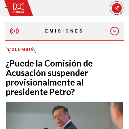
EMISIONES
MAÑANA EXPRESS
COLOMBIA
¿Puede la Comisión de
EMISIÓN 12:30 PM
Acusación suspender
provisionalmente al
EMISIÓN 7:00 PM
presidente Petro?
EMISIÓN 11:30 PM