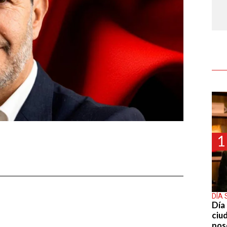
1
DÍA 
Día 
ciu
pos