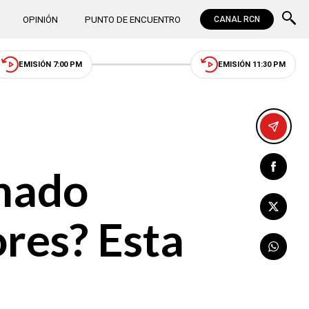
OPINIÓN
PUNTO DE ENCUENTRO
CANAL RCN
EMISIÓN 7:00 PM
EMISIÓN 11:30 PM
gnado
ores? Esta