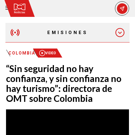
EMISIONES
MAÑANA EXPRESS
COLOMBIA
VIDEO
“Sin seguridad no hay
EMISIÓN 12:30 PM
confianza, y sin confianza no
hay turismo”: directora de
EMISIÓN 7:00 PM
OMT sobre Colombia
EMISIÓN 11:30 PM