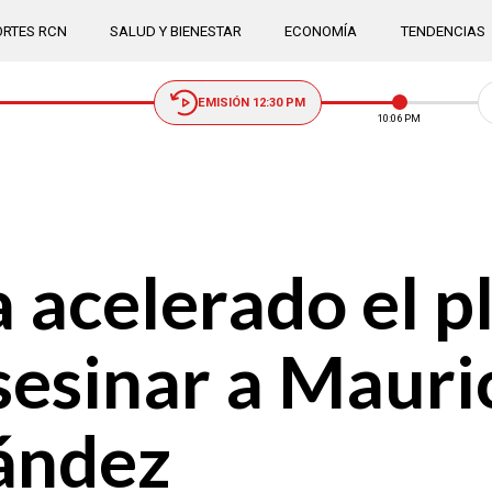
RTES RCN
SALUD Y BIENESTAR
ECONOMÍA
TENDENCIAS
EMISIÓN 12:30 PM
10:06 PM
 acelerado el p
sesinar a Mauric
ández