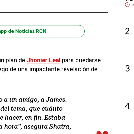
H
2
app de Noticias RCN
un plan de
Jhonier Leal
para quedarse
3
uego de una impactante revelación de
o a un amigo, a James.
4
 del tema, que cuánto
 hacer, en fin. Estaba
a hora”, asegura Shaira,