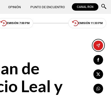
OPINIÓN
PUNTO DE ENCUENTRO
CANAL RCN
EMISIÓN 7:00 PM
EMISIÓN 11:30 PM
lan de
io Leal y