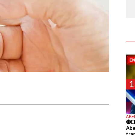
1
ABE
🔴E
Abel
tra