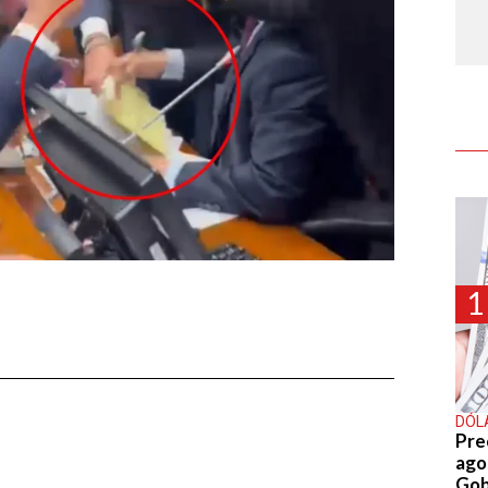
1
DÓL
Pre
agos
Gob