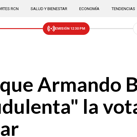
RTES RCN
SALUD Y BIENESTAR
ECONOMÍA
TENDENCIAS
EMISIÓN 12:30 PM
l que Armando 
dulenta" la vot
lar