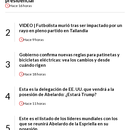
presidencial
Hace
16 horas
VIDEO | Futbolista murió tras ser impactado por un
2
rayo en pleno partido en Tailandia
Hace
9 horas
Gobierno confirma nuevas reglas para patinetas y
bicicletas eléctricas: vea los cambios y desde
3
cuándo rigen
Hace
18 horas
Esta es la delegación de EE. UU. que vendrá a la
4
posesión de Abelardo: ¿Estará Trump?
Hace
11 horas
Este es el listado de los líderes mundiales con los
que se reunirá Abelardo de la Espriella en su
5
posesión