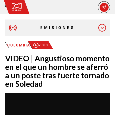
EMISIONES
MAÑANA EXPRESS
COLOMBIA
VIDEO
VIDEO | Angustioso momento
EMISIÓN 12:30 PM
en el que un hombre se aferró
a un poste tras fuerte tornado
EMISIÓN 7:00 PM
en Soledad
EMISIÓN 11:30 PM