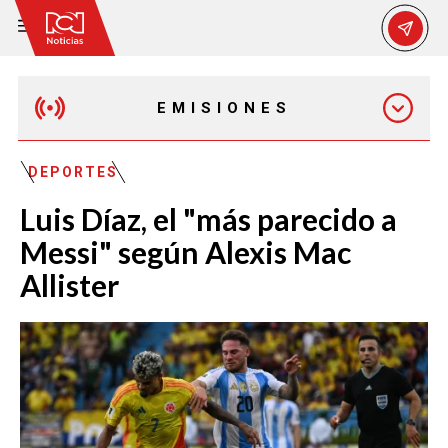
EMISIONES
MAÑANA EXPRESS
DEPORTES
Luis Díaz, el "más parecido a
EMISIÓN 12:30 PM
Messi" según Alexis Mac
Allister
EMISIÓN 7:00 PM
EMISIÓN 11:30 PM