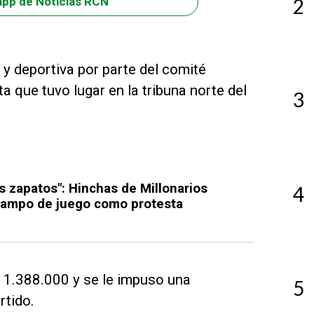
2
app de Noticias RCN
 y deportiva por parte del comité
ta que tuvo lugar en la tribuna norte del
3
 zapatos": Hinchas de Millonarios
4
 campo de juego como protesta
$11.388.000 y se le impuso una
5
rtido.