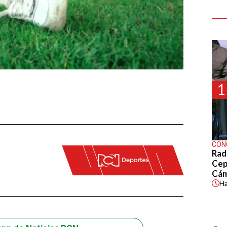
1
CON
Rad
Cep
Cá
H