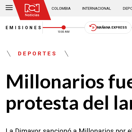
COLOMBIA
INTERNACIONAL
DEPO
EMISIONES
MAÑANA EXPRESS
10:00 AM
DEPORTES
Millonarios fu
protesta del l
La Dimayor sancionó a Millonarios por e