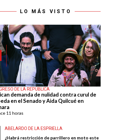
LO MÁS VISTO
GRESO DE LA REPÚBLICA
ican demanda de nulidad contra curul de
eda en el Senado y Aida Quilcué en
mara
ace
11 horas
ABELARDO DE LA ESPRIELLA
¿Habrá restricción de parrillero en moto este