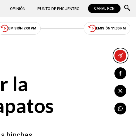
OPINIÓN
PUNTO DE ENCUENTRO
CANAL RCN
EMISIÓN 7:00 PM
EMISIÓN 11:30 PM
r la
apatos
us hinchas.