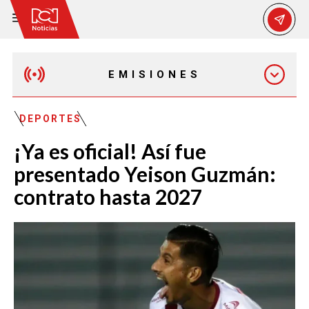
EMISIONES
MAÑANA EXPRESS
DEPORTES
¡Ya es oficial! Así fue
EMISIÓN 12:30 PM
presentado Yeison Guzmán:
contrato hasta 2027
EMISIÓN 7:00 PM
EMISIÓN 11:30 PM